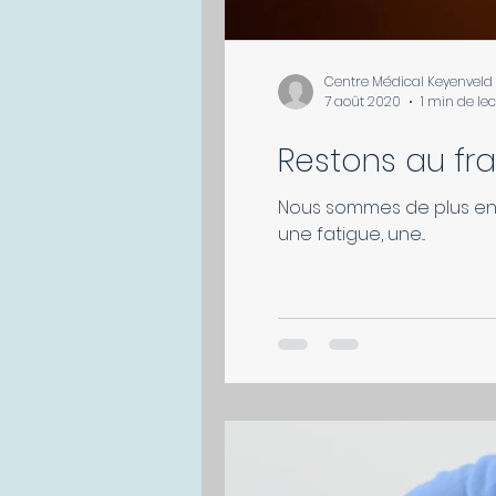
Centre Médical Keyenveld
7 août 2020
1 min de le
Restons au fra
Nous sommes de plus en p
une fatigue, une...