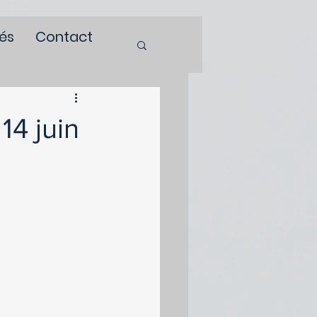
tés
Contact
14 juin