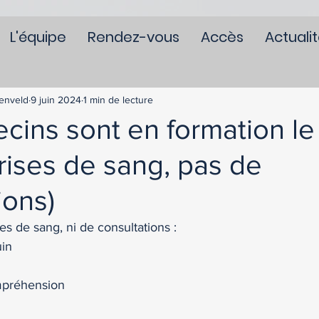
L'équipe
Rendez-vous
Accès
Actuali
enveld
9 juin 2024
1 min de lecture
ins sont en formation le 
rises de sang, pas de
ions)
ses de sang, ni de consultations :
in 
mpréhension 