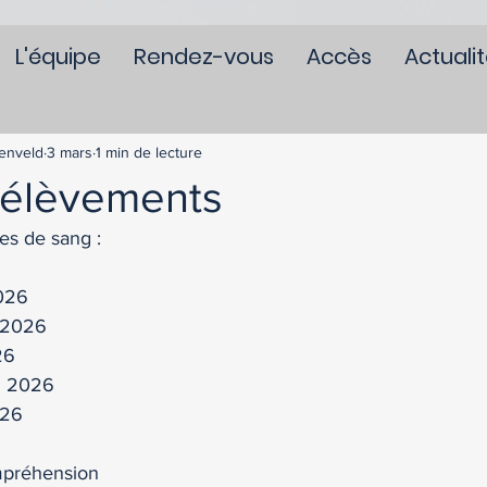
L'équipe
Rendez-vous
Accès
Actuali
enveld
3 mars
1 min de lecture
rélèvements
ses de sang :
026
l 2026
26
il 2026
026
mpréhension