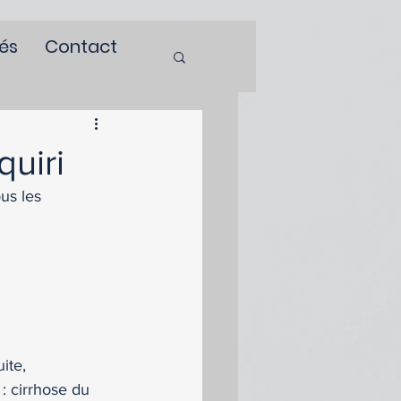
tés
Contact
quiri
us les 
ite, 
: cirrhose du 